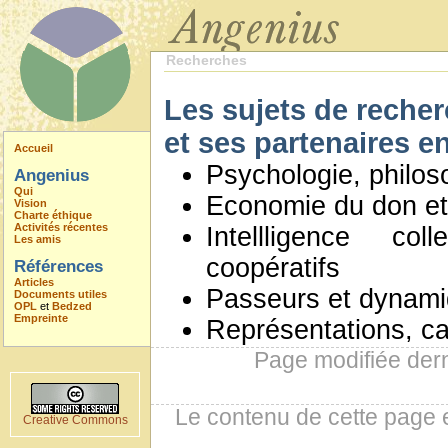
Recherches
Les sujets de reche
et ses partenaires e
Accueil
Psychologie, philos
Angenius
Qui
Economie du don et
Vision
Charte éthique
Activités récentes
Intellligence co
Les amis
coopératifs
Références
Articles
Passeurs et dynam
Documents utiles
OPL
et
Bedzed
Empreinte
Représentations, ca
Page modifiée der
Le contenu de cette page 
Creative Commons