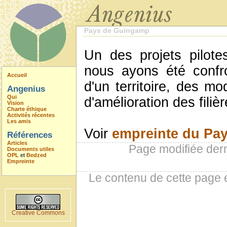
Pays de Guingamp
Un des projets pilot
nous ayons été confr
Accueil
d'un territoire, des m
Angenius
Qui
d'amélioration des filiè
Vision
Charte éthique
Activités récentes
Les amis
Voir
empreinte du Pa
Références
Articles
Page modifiée der
Documents utiles
OPL
et
Bedzed
Empreinte
Le contenu de cette page 
Creative Commons