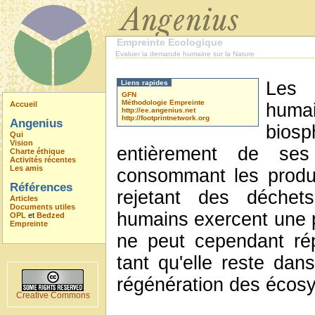
Empreinte Ecologique
Evaluer la demande humaine sur la Nature
Les 
Liens rapides
GFN
Méthodologie Empreinte
Accueil
huma
http://ee.angenius.net
http://footprintnetwork.org
Angenius
bio
Qui
Vision
entièrement de ses
Charte éthique
Activités récentes
Les amis
consommant les produi
Références
rejetant des déchets
Articles
Documents utiles
humains exercent une pr
OPL
et
Bedzed
Empreinte
ne peut cependant ré
tant qu'elle reste dan
régénération des écos
Creative Commons