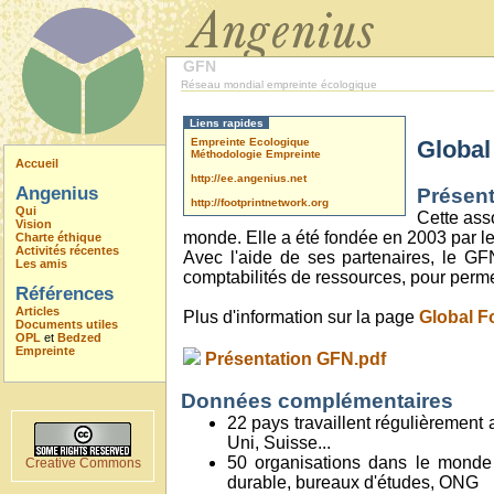
GFN
Réseau mondial empreinte écologique
Liens rapides
Empreinte Ecologique
Global
Méthodologie Empreinte
Accueil
http://ee.angenius.net
Angenius
Présent
http://footprintnetwork.org
Qui
Cette ass
Vision
monde. Elle a été fondée en 2003 par le
Charte éthique
Activités récentes
Avec l'aide de ses partenaires, le G
Les amis
comptabilités de ressources, pour permet
Références
Articles
Plus d'information sur la page
Global F
Documents utiles
OPL
et
Bedzed
Empreinte
Présentation GFN.pdf
Données complémentaires
22 pays travaillent régulièrement
Uni, Suisse...
50 organisations dans le monde 
Creative Commons
durable, bureaux d'études, ONG