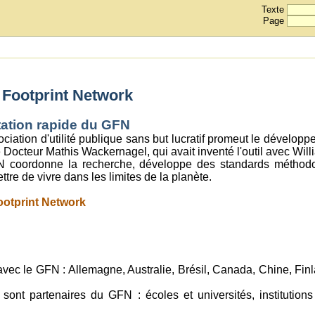
Texte
Page
 Footprint Network
ation rapide du GFN
ociation d'utilité publique sans but lucratif promeut le dévelop
 Docteur Mathis Wackernagel, qui avait inventé l'outil avec Wi
FN coordonne la recherche, développe des standards méthodol
tre de vivre dans les limites de la planète.
ootprint Network
 avec le GFN : Allemagne, Australie, Brésil, Canada, Chine, Fi
sont partenaires du GFN : écoles et universités, institutio