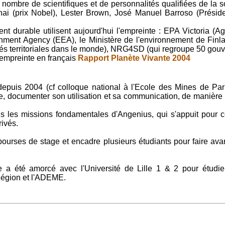
mbre de scientifiques et de personnalités qualifiées de la socié
hai (prix Nobel), Lester Brown, José Manuel Barroso (Prési
t durable utilisent aujourd'hui l'empreinte : EPA Victoria (
onment Agency (EEA), le Ministère de l'environnement de Fin
ités territoriales dans le monde), NRG4SD (qui regroupe 50 go
l'empreinte en français
Rapport Planète Vivante 2004
epuis 2004 (cf colloque national à l'Ecole des Mines de Pari
ste, documenter son utilisation et sa communication, de manière 
ns les missions fondamentales d'Angenius, qui s'appuit pour c
rivés.
urses de stage et encadre plusieurs étudiants pour faire avan
a été amorcé avec l'Université de Lille 1 & 2 pour étudie
 Région et l'ADEME.