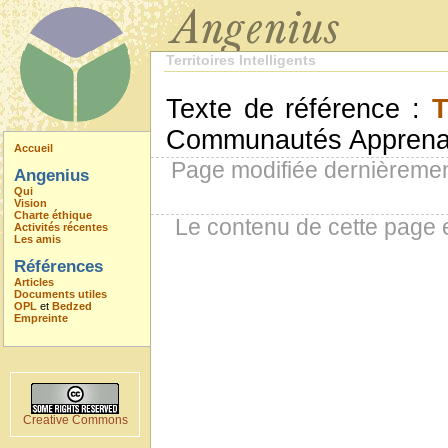
Territoires Intelligents
Texte de référence :
Communautés Apprena
Accueil
Page modifiée dernièremen
Angenius
Qui
Vision
Charte éthique
Le contenu de cette page 
Activités récentes
Les amis
Références
Articles
Documents utiles
OPL
et
Bedzed
Empreinte
Creative Commons