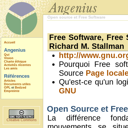
Open source et Free Software
Free Software, Free 
Accueil
Richard M. Stallman
Angenius
http://www.gnu.or
Qui
Vision
Charte éthique
Pourquoi Free sof
Activités récentes
Les amis
Source
Page local
Références
Qu'est-ce qu'un logi
Articles
Documents utiles
OPL
et
Bedzed
GNU
Empreinte
Open Source et Free
La différence fon
Creative Commons
mouvements se situe