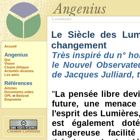
Lumieres
Le Siècle des Lum
changement
Accueil
Très inspiré du n° ho
Angenius
Qui
le Nouvel Observateu
Vision
Charte éthique
Activités récentes
de Jacques Julliard, 
Les amis
Références
Articles
"
La pensée libre devi
Documents utiles
OPL
et
Bedzed
Empreinte
future, une menace 
l'esprit des Lumière
est également dot
dangereuse facilit
Creative Commons