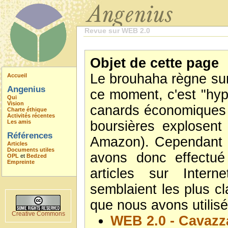
Revue sur WEB 2.0
Objet de cette page
Le brouhaha règne sur 
Accueil
Angenius
ce moment, c'est "hyp
Qui
Vision
canards économiques t
Charte éthique
Activités récentes
Les amis
boursières explosent
Références
Amazon). Cependant p
Articles
Documents utiles
avons donc effectué
OPL
et
Bedzed
Empreinte
articles sur Intern
semblaient les plus cl
que nous avons utilisé
Creative Commons
WEB 2.0 - Cavazz