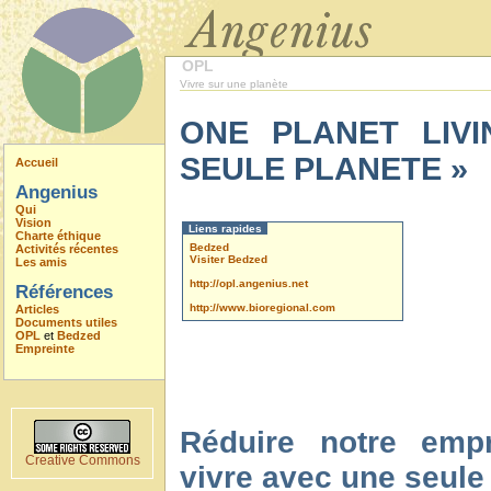
OPL
Vivre sur une planète
ONE PLANET LIVI
SEULE PLANETE »
Accueil
Angenius
Qui
Vision
Liens rapides
Charte éthique
Bedzed
Activités récentes
Visiter Bedzed
Les amis
http://opl.angenius.net
Références
http://www.bioregional.com
Articles
Documents utiles
OPL
et
Bedzed
Empreinte
Réduire notre emp
Creative Commons
vivre avec une seule