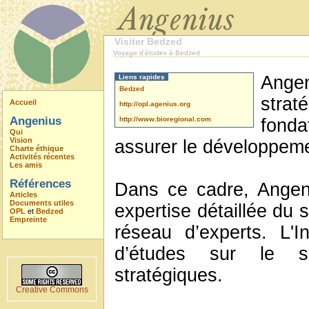
Visiter Bedzed
Voyage d'études à Bedzed
Angen
Liens rapides
Bedzed
strat
Accueil
http://opl.agenius.org
Angenius
http://www.bioregional.com
fond
Qui
Vision
assurer le développem
Charte éthique
Activités récentes
Les amis
Références
Dans ce cadre, Angen
Articles
Documents utiles
expertise détaillée du s
OPL
et
Bedzed
Empreinte
réseau d’experts. L'I
d’études sur le s
stratégiques.
Creative Commons