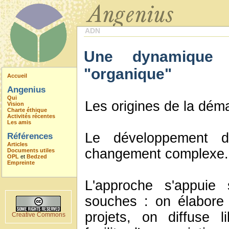
ADN
Une dynamique 
"organique"
Accueil
Angenius
Qui
Les origines de la dém
Vision
Charte éthique
Activités récentes
Les amis
Le développement du
Références
Articles
changement complexe.
Documents utiles
OPL
et
Bedzed
Empreinte
L'approche s'appuie 
souches : on élabore
projets, on diffuse 
Creative Commons