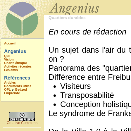
Quartiers durables
En cours de rédaction
Accueil
Un sujet dans l'air du 
Angenius
Qui
on ?
Vision
Charte éthique
Panorama des "quartier
Activités récentes
Les amis
Différence entre Freib
Références
Articles
Visiteurs
Documents utiles
OPL
et
Bedzed
Transposabilité
Empreinte
Conception holistiq
Le syndrome de Franke
Creative Commons