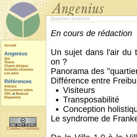
Quartiers durables
En cours de rédaction
Accueil
Un sujet dans l'air du 
Angenius
Qui
on ?
Vision
Charte éthique
Panorama des "quartier
Activités récentes
Les amis
Différence entre Freib
Références
Articles
Visiteurs
Documents utiles
OPL
et
Bedzed
Transposabilité
Empreinte
Conception holistiq
Le syndrome de Franke
Creative Commons