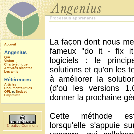
Processus apprenants
La façon dont nous men
Accueil
fameux "do it - fix 
Angenius
Qui
logiciels : le princ
Vision
Charte éthique
solutions et qu'on les 
Activités récentes
Les amis
à améliorer la solutio
Références
Articles
(d'où les versions 1.
Documents utiles
OPL
et
Bedzed
donner la prochaine gén
Empreinte
Cette méthode est
lorsqu'elle s'appuie su
Creative Commons