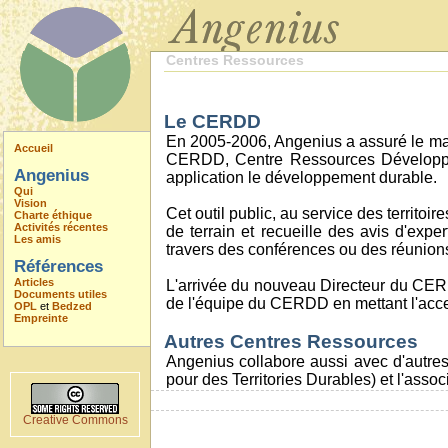
Centres Ressources
Le CERDD
En 2005-2006, Angenius a assuré le m
Accueil
CERDD, Centre Ressources Développeme
Angenius
application le développement durable.
Qui
Vision
Cet outil public, au service des territo
Charte éthique
Activités récentes
de terrain et recueille des avis d'expe
Les amis
travers des conférences ou des réunions
Références
Articles
L'arrivée du nouveau Directeur du CER
Documents utiles
de l'équipe du CERDD en mettant l'accent
OPL
et
Bedzed
Empreinte
Autres Centres Ressources
Angenius collabore aussi avec d'autre
pour des Territories Durables) et l'ass
Creative Commons