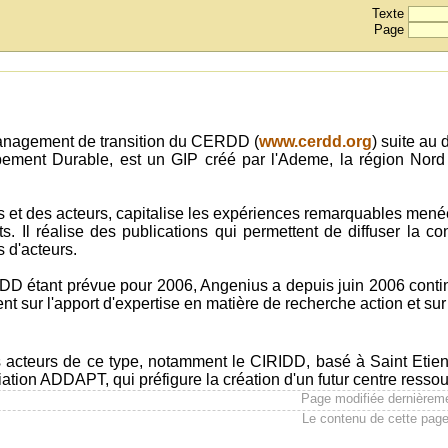
Texte
Page
anagement de transition du CERDD (
www.cerdd.org
) suite au
nt Durable, est un GIP créé par l'Ademe, la région Nord P
ires et des acteurs, capitalise les expériences remarquables men
rts. Il réalise des publications qui permettent de diffuser la c
 d'acteurs.
DD étant prévue pour 2006, Angenius a depuis juin 2006 conti
 sur l'apport d'expertise en matière de recherche action et sur
s acteurs de ce type, notamment le CIRIDD, basé à Saint Eti
ociation ADDAPT, qui préfigure la création d'un futur centre res
Page modifiée dernièrem
Le contenu de cette page