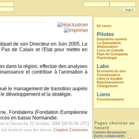
En cours
Pilotes
Empreinte ouverte
La Quinarderie
 départ de son Directeur en Juin 2005. Le
Alimentation
as de Calais et l'Etat pour mettre en
Loos en Gohelle
Pays de Guingamp
Psychologie
Labo
ées dans la région, effectue des analyses
onnaissance et contribue à l'animation à
Economie du don
Connaissance
Libre et durable
Représentations
Changement
nué le management de transition auprès
 le développement et la stratégie.
Liens
Fonctionnement
enne, Fondaterra (Fondation Européenne
sources en basse Normandie.
Pages choisies au
ent le Dimanche 22 Octobre, 2006 [09:55:06 UTC]
hasard
 est licencié sous les termes
Creative Commons
.
Centres Ressources
Outils collaboratifs