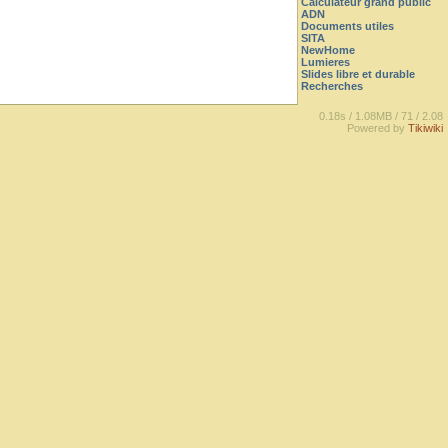
Calculateur grand public
ADN
Documents utiles
SITA
NewHome
Lumieres
Slides libre et durable
Recherches
0.18s /
1.08MB /
71 /
2.08
Powered by
Tikiwiki