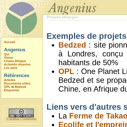
Projets etranger
Exemples de projets 
Accueil
Bedzed
: site pion
Angenius
à Londres, conçu 
Qui
Vision
habitants de 50%
Charte éthique
Activités récentes
Les amis
OPL
: One Planet Li
Références
Bedzed et se propa
Articles
Documents utiles
Chine, en Afrique d
OPL
et
Bedzed
Empreinte
Liens vers d'autres 
La
Ferme de Taka
Creative Commons
Ecolife et l'empre