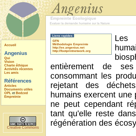
Empreinte Ecologique
Evaluer la demande humaine sur la Nature
Les 
Liens rapides
GFN
Méthodologie Empreinte
Accueil
huma
http://ee.angenius.net
http://footprintnetwork.org
Angenius
bio
Qui
Vision
entièrement de ses
Charte éthique
Activités récentes
Les amis
consommant les produi
Références
rejetant des déchets
Articles
Documents utiles
humains exercent une pr
OPL
et
Bedzed
Empreinte
ne peut cependant ré
tant qu'elle reste dan
régénération des écos
Creative Commons