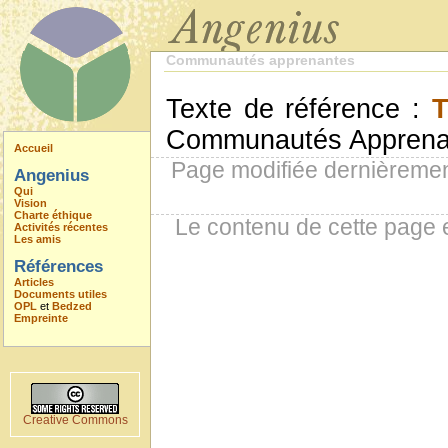
Communautés apprenantes
Texte de référence :
Communautés Apprena
Accueil
Page modifiée dernièremen
Angenius
Qui
Vision
Charte éthique
Le contenu de cette page 
Activités récentes
Les amis
Références
Articles
Documents utiles
OPL
et
Bedzed
Empreinte
Creative Commons