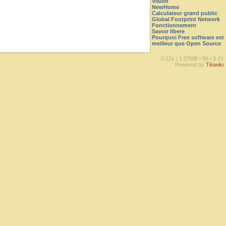
Vision
NewHome
Calculateur grand public
Global Footprint Network
Fonctionnement
Savoir libere
Pourquoi Free software est
meilleur que Open Source
0.12s /
1.07MB /
68 /
2.22
Powered by
Tikiwiki