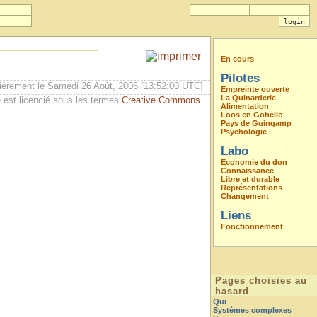
En cours
Pilotes
ièrement le Samedi 26 Août, 2006 [13:52:00 UTC]
Empreinte ouverte
La Quinarderie
 est licencié sous les termes
Creative Commons
.
Alimentation
Loos en Gohelle
Pays de Guingamp
Psychologie
Labo
Economie du don
Connaissance
Libre et durable
Représentations
Changement
Liens
Fonctionnement
Pages choisies au
hasard
Qui
Systèmes complexes