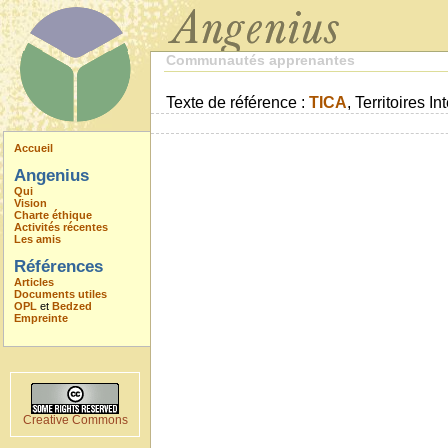
Communautés apprenantes
Texte de référence :
TICA
, Territoires 
Accueil
Angenius
Qui
Vision
Charte éthique
Activités récentes
Les amis
Références
Articles
Documents utiles
OPL
et
Bedzed
Empreinte
Creative Commons