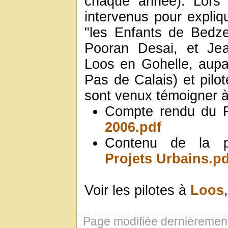
chaque année). Lors
intervenus pour expliq
"les Enfants de Bedz
Pooran Desai, et Jea
Loos en Gohelle, aup
Pas de Calais) et pilo
sont venux témoigner à
Compte rendu du
2006.pdf
Contenu de la p
Projets Urbains.pd
Voir les pilotes à
Loos
Page modifiée dernièrement