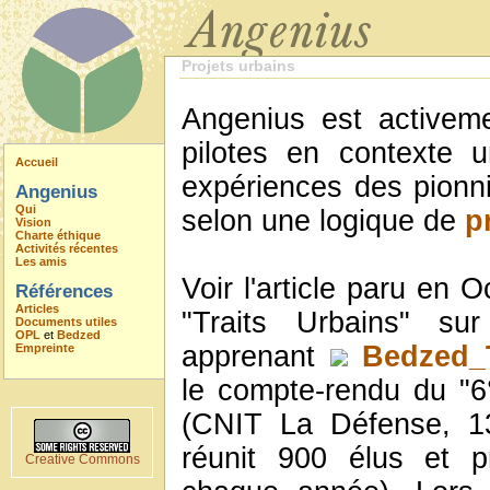
Projets urbains
Angenius est activem
pilotes en contexte 
Accueil
expériences des pionn
Angenius
Qui
selon une logique de
p
Vision
Charte éthique
Activités récentes
Les amis
Voir l'article paru en
Références
Articles
"Traits Urbains" s
Documents utiles
OPL
et
Bedzed
apprenant
Bedzed_T
Empreinte
le compte-rendu du "6
(CNIT La Défense, 1
réunit 900 élus et p
Creative Commons