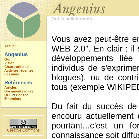
Outils collaboratifs
Vous avez peut-être en
Accueil
WEB 2.0". En clair : il
Angenius
développements liée 
Qui
Vision
individus de s'exprim
Charte éthique
Activités récentes
Les amis
blogues), ou de contr
Références
tous (exemple WIKIPE
Articles
Documents utiles
OPL
et
Bedzed
Empreinte
Du fait du succès de 
encouru actuellement 
pourtant...c'est un f
Creative Commons
connaissance soit diffu