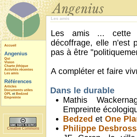
Les amis
Les amis ... cette
décoffrage, elle n'est
Accueil
pas à être "politiqueme
Angenius
Qui
Vision
Charte éthique
A compléter et faire vi
Activités récentes
Les amis
Références
Articles
Dans le durable
Documents utiles
OPL
et
Bedzed
Empreinte
Mathis Wackerna
Empreinte écologi
Bedzed
et
One Pla
Philippe Desbrosse
Creative Commons