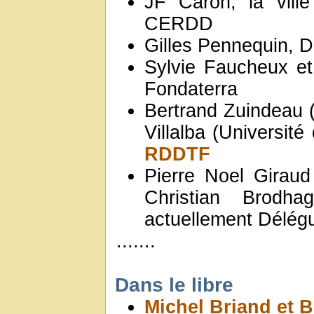
JF Caron, la vil
CERDD
Gilles Pennequin, 
Sylvie Faucheux e
Fondaterra
Bertrand Zuindeau (
Villalba (Université
RDDTF
Pierre Noel Giraud
Christian Brodh
actuellement Délégu
.......
Dans le libre
Michel Briand et B