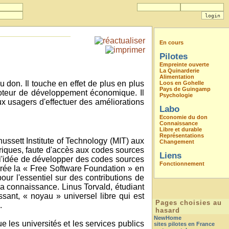
En cours
Pilotes
Empreinte ouverte
La Quinarderie
Alimentation
u don. Il touche en effet de plus en plus
Loos en Gohelle
Pays de Guingamp
moteur de développement économique. Il
Psychologie
aux usagers d'effectuer des améliorations
Labo
Economie du don
Connaissance
Libre et durable
Représentations
ussett Institute of Technology (MIT) aux
Changement
ériques, faute d'accès aux codes sources
Liens
e l'idée de développer des codes sources
Fonctionnement
l crée la « Free Software Foundation » en
our l'essentiel sur des contributions de
 la connaissance. Linus Torvald, étudiant
ant, « noyau » universel libre qui est
Pages choisies au
.
hasard
NewHome
 les universités et les services publics
sites pilotes en France