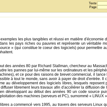
Texte
Page
es exemples les plus tangibles et réussi en matière d'économie d
dans les pays riches ou pauvres et représente un véritable 
source » (qui constitue le coeur des logiciels) pour permettre 
haitent.
début des années 80 par Richard Stallman, chercheur au Massach
oudre les pannes par lui-même sur les ordinateurs et les périph
chines), et ce pour des raisons de brevet commercial, il lanc
cessible à tout le monde, sans avoir à payer de droit d'entrée. I
rme au développement des logiciels libres, lesquels reposent p
iffuser librement leurs travaux afin d'accélérer la diffusion de
e en développant au début des années 90 un code source puiss
ploitation des machines (serveurs et PC), surnommé « LINUX »
ibres a commencé vers 1995, au travers des serveurs Linux que