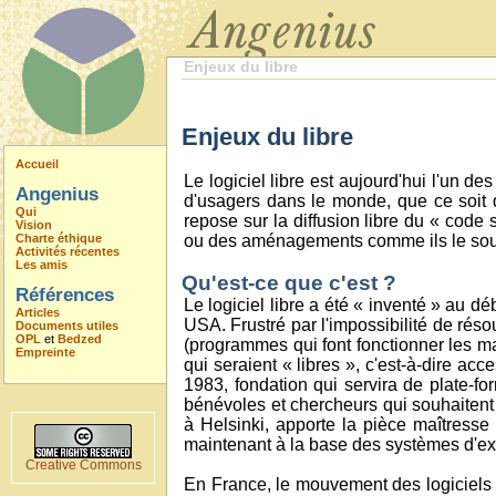
Enjeux du libre
Enjeux du libre
Accueil
Le logiciel libre est aujourd'hui l'un d
Angenius
d'usagers dans le monde, que ce soit 
Qui
repose sur la diffusion libre du « code 
Vision
Charte éthique
ou des aménagements comme ils le sou
Activités récentes
Les amis
Qu'est-ce que c'est ?
Références
Le logiciel libre a été « inventé » au 
Articles
USA. Frustré par l'impossibilité de rés
Documents utiles
OPL
et
Bedzed
(programmes qui font fonctionner les ma
Empreinte
qui seraient « libres », c'est-à-dire ac
1983, fondation qui servira de plate-fo
bénévoles et chercheurs qui souhaitent d
à Helsinki, apporte la pièce maîtress
maintenant à la base des systèmes d'ex
Creative Commons
En France, le mouvement des logiciels l