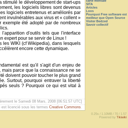
carte mentale
 a stimulé le développement de start-ups
SITA
ement, les logiciels libres sont devenus
Articles
Loos
ces logiciels entretenus et améliorés par
Pourquoi Free software est
ent invulnérables aux virus et « collent »
meilleur que Open Source
Visiter Bedzed
 par exemple été adopté par de nombreux
Savoir collectif
ics.
pparition d'outils tels que l'interface
un expert pour se servir de Linux !
s les WIKI (cf Wikipedia), dans lesquels
accélèrent encore cette dynamique.
ndamental est qu'il s'agit d'un enjeu de
uit, mais parce que la connaissance ne se
eté doivent pouvoir toucher le plus grand
e. Surtout, pourquoi entraver la liberté
pés seuls ? Pourquoi ce qui est vital à
ièrement le Samedi 08 Mars, 2008 [06:51:57 UTC]
 est licencié sous les termes
Creative Commons
.
0.25s /
1.10MB /
70 /
1.57
Powered by
Tikiwiki