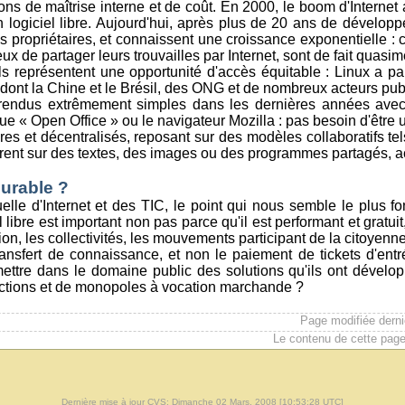
ns de maîtrise interne et de coût. En 2000, le boom d'Internet
n logiciel libre. Aujourd'hui, après plus de 20 ans de développ
s propriétaires, et connaissent une croissance exponentielle : 
ux de partager leurs trouvailles par Internet, sont de fait quasim
, ils représentent une opportunité d'accès équitable : Linux a
ont la Chine et le Brésil, des ONG et de nombreux acteurs publ
rendus extrêmement simples dans les dernières années avec l'a
que « Open Office » ou le navigateur Mozilla : pas besoin d'être 
res et décentralisés, reposant sur des modèles collaboratifs tel
orent sur des textes, des images ou des programmes partagés, 
durable ?
lle d'Internet et des TIC, le point qui nous semble le plus fo
iel libre est important non pas parce qu'il est performant et grat
n, les collectivités, les mouvements participant de la citoyenn
ransfert de connaissance, et non le paiement de tickets d'entré
mettre dans le domaine public des solutions qu'ils ont dévelop
strictions et de monopoles à vocation marchande ?
Page modifiée dern
Le contenu de cette page
Dernière mise à jour CVS: Dimanche 02 Mars, 2008 [10:53:28 UTC]