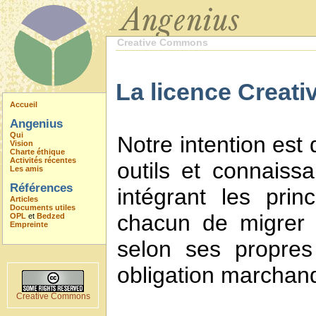
Creative Commons
La licence Creati
Accueil
Angenius
Qui
Notre intention est
Vision
Charte éthique
Activités récentes
outils et connaiss
Les amis
Références
intégrant les prin
Articles
Documents utiles
chacun de migrer 
OPL
et
Bedzed
Empreinte
selon ses propres
obligation marchan
Creative Commons