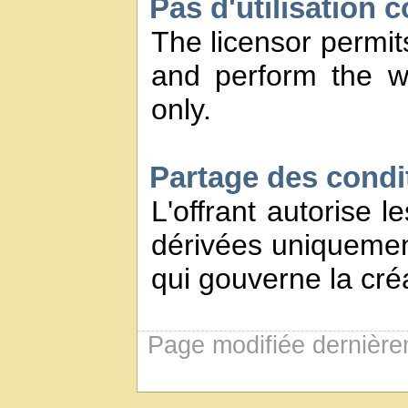
Pas d'utilisation 
The licensor permits
and perform the w
only.
Partage des conditi
L'offrant autorise l
dérivées uniquement
qui gouverne la créa
Page modifiée dernière