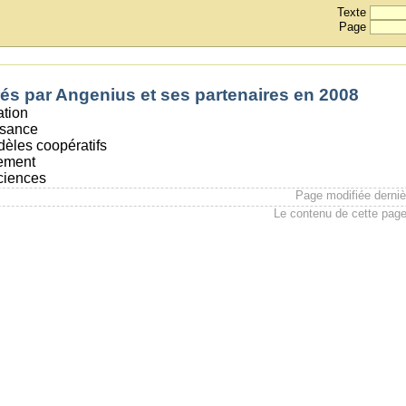
Texte
Page
és par Angenius et ses partenaires en 2008
ation
ssance
odèles coopératifs
ement
ciences
Page modifiée derni
Le contenu de cette page