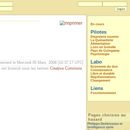
En cours
Pilotes
Empreinte ouverte
La Quinarderie
Alimentation
Loos en Gohelle
Pays de Guingamp
Psychologie
Labo
èrement le Mercredi 05 Mars, 2008 [10:37:17 UTC]
Economie du don
 est licencié sous les termes
Creative Commons
.
Connaissance
Libre et durable
Représentations
Changement
Liens
Fonctionnement
Pages choisies au
hasard
Philippe Desbrosses et
Intelligence verte