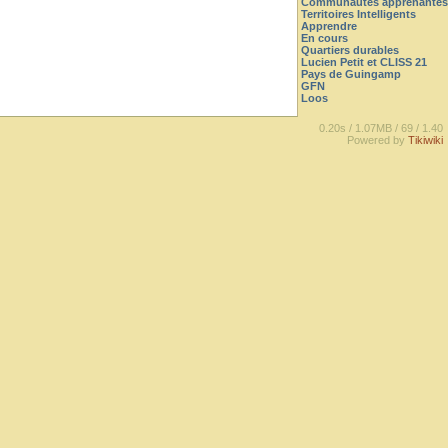
Communautés apprenantes
Territoires Intelligents
Apprendre
En cours
Quartiers durables
Lucien Petit et CLISS 21
Pays de Guingamp
GFN
Loos
0.20s /
1.07MB /
69 /
1.40
Powered by
Tikiwiki