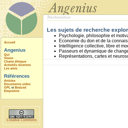
Recherches
Les sujets de recherche explor
Psychologie, philosophie et motiv
Economie du don et de la connai
Accueil
Intellligence collective, libre et m
Angenius
Passeurs et dynamique de chang
Qui
Représentations, cartes et neuros
Vision
Charte éthique
Activités récentes
Les amis
Références
Articles
Documents utiles
OPL
et
Bedzed
Empreinte
Creative Commons