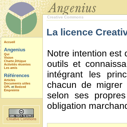
Creative Commons
La licence Creati
Accueil
Angenius
Notre intention est
Qui
Vision
outils et connaiss
Charte éthique
Activités récentes
Les amis
intégrant les prin
Références
Articles
chacun de migrer 
Documents utiles
OPL
et
Bedzed
Empreinte
selon ses propres
obligation marchan
Creative Commons