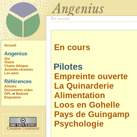
En cours
En cours
Accueil
Angenius
Qui
Vision
Pilotes
Charte éthique
Activités récentes
Les amis
Empreinte ouverte
Références
La Quinarderie
Articles
Documents utiles
Alimentation
OPL
et
Bedzed
Empreinte
Loos en Gohelle
Pays de Guingamp
Psychologie
Creative Commons