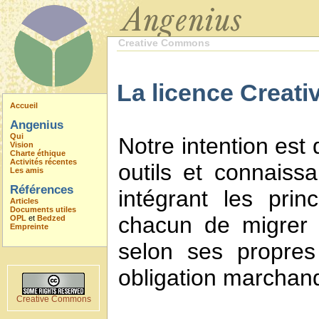
Creative Commons
La licence Creati
Accueil
Angenius
Qui
Notre intention est
Vision
Charte éthique
Activités récentes
outils et connaiss
Les amis
Références
intégrant les prin
Articles
Documents utiles
chacun de migrer 
OPL
et
Bedzed
Empreinte
selon ses propres
obligation marchan
Creative Commons