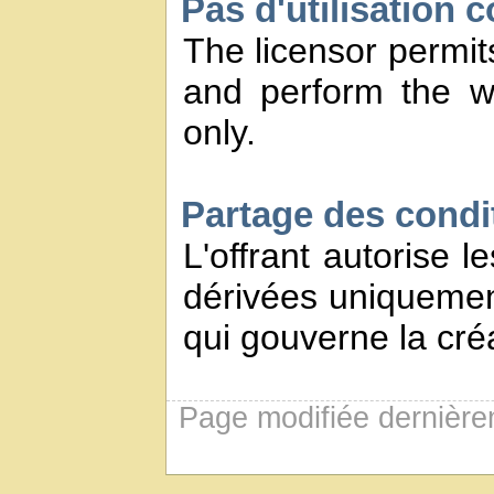
Pas d'utilisation 
The licensor permits
and perform the w
only.
Partage des conditi
L'offrant autorise l
dérivées uniquement
qui gouverne la créa
Page modifiée dernière