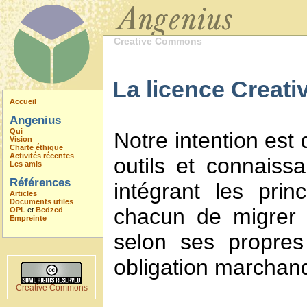
Creative Commons
La licence Creati
Accueil
Angenius
Qui
Notre intention est
Vision
Charte éthique
Activités récentes
outils et connaiss
Les amis
Références
intégrant les prin
Articles
Documents utiles
chacun de migrer 
OPL
et
Bedzed
Empreinte
selon ses propres
obligation marchan
Creative Commons