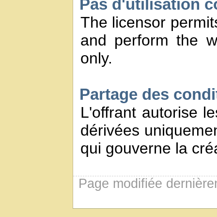
Pas d'utilisation 
The licensor permits
and perform the w
only.
Partage des conditi
L'offrant autorise l
dérivées uniquement
qui gouverne la créa
Page modifiée dernière