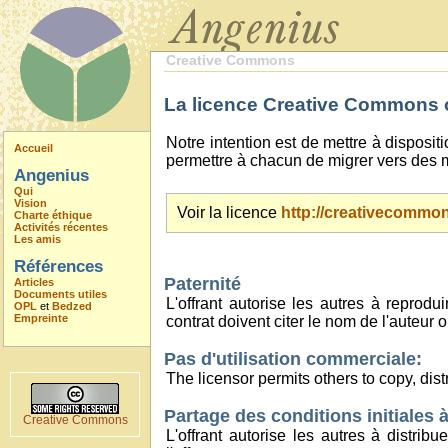
Creative Commons
La licence Creative Commons ou
Notre intention est de mettre à disposit
Accueil
permettre à chacun de migrer vers des m
Angenius
Qui
Vision
Voir la licence
http://creativecommons
Charte éthique
Activités récentes
Les amis
Références
Paternité
Articles
Documents utiles
L'offrant autorise les autres à reprod
OPL
et
Bedzed
Empreinte
contrat doivent citer le nom de l'auteur o
Pas d'utilisation commerciale:
The licensor permits others to copy, dis
Partage des conditions initiales à
Creative Commons
L'offrant autorise les autres à distri