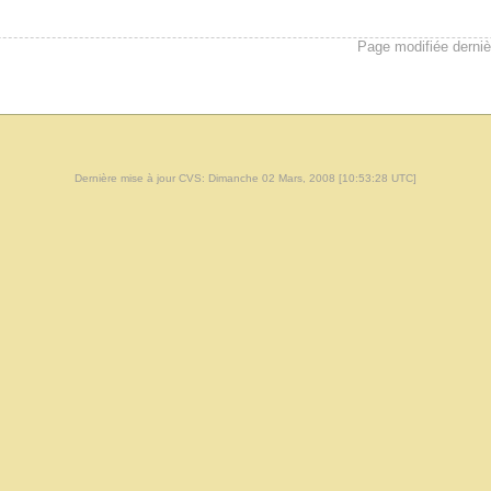
Page modifiée derni
Dernière mise à jour CVS: Dimanche 02 Mars, 2008 [10:53:28 UTC]