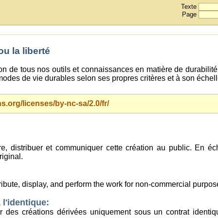
Texte
Page
 la liberté
ion de tous nos outils et connaissances en matière de durabilité 
odes de vie durables selon ses propres critères et à son échel
.org/licenses/by-nc-sa/2.0/fr/
uire, distribuer et communiquer cette création au public. En 
riginal.
tribute, display, and perform the work for non-commercial purpos
 l'identique:
buer des créations dérivées uniquement sous un contrat identi