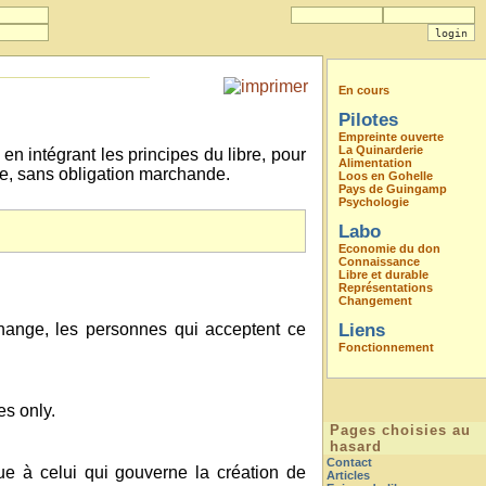
En cours
Pilotes
Empreinte ouverte
La Quinarderie
en intégrant les principes du libre, pour
Alimentation
le, sans obligation marchande.
Loos en Gohelle
Pays de Guingamp
Psychologie
Labo
Economie du don
Connaissance
Libre et durable
Représentations
Changement
échange, les personnes qui acceptent ce
Liens
Fonctionnement
es only.
Pages choisies au
hasard
Contact
que à celui qui gouverne la création de
Articles