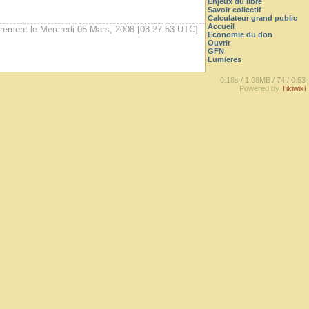
Enjeux du libre
Savoir collectif
Calculateur grand public
Accueil
èrement le Mercredi 05 Mars, 2008 [08:27:53 UTC]
Economie du don
Ouvrir
GFN
Lumieres
0.18s /
1.08MB /
74 /
0.53
Powered by
Tikiwiki