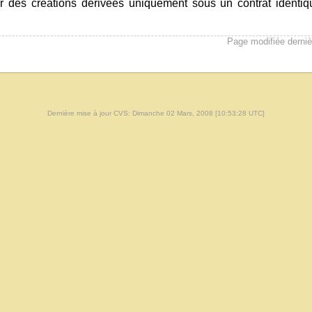
buer des créations dérivées uniquement sous un contrat identi
Page modifiée derni
Dernière mise à jour CVS: Dimanche 02 Mars, 2008 [10:53:28 UTC]