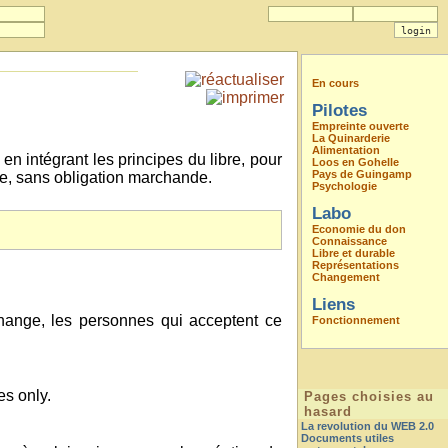
En cours
Pilotes
Empreinte ouverte
La Quinarderie
Alimentation
en intégrant les principes du libre, pour
Loos en Gohelle
Pays de Guingamp
le, sans obligation marchande.
Psychologie
Labo
Economie du don
Connaissance
Libre et durable
Représentations
Changement
Liens
échange, les personnes qui acceptent ce
Fonctionnement
es only.
Pages choisies au
hasard
La revolution du WEB 2.0
Documents utiles