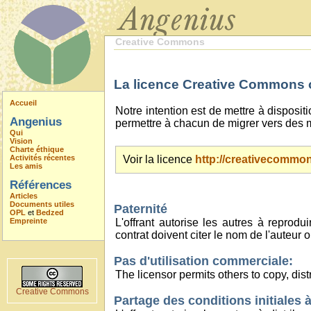
Creative Commons
La licence Creative Commons ou
Accueil
Notre intention est de mettre à disposit
Angenius
permettre à chacun de migrer vers des m
Qui
Vision
Charte éthique
Activités récentes
Voir la licence
http://creativecommons
Les amis
Références
Articles
Documents utiles
Paternité
OPL
et
Bedzed
Empreinte
L'offrant autorise les autres à reprod
contrat doivent citer le nom de l'auteur o
Pas d'utilisation commerciale:
The licensor permits others to copy, dis
Creative Commons
Partage des conditions initiales à