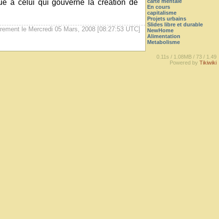
que à celui qui gouverne la création de
carte mentale
En cours
capitalisme
Projets urbains
Slides libre et durable
èrement le Mercredi 05 Mars, 2008 [08:27:53 UTC]
NewHome
Alimentation
Metabolisme
0.11s /
1.08MB /
73 /
1.49
Powered by
Tikiwiki