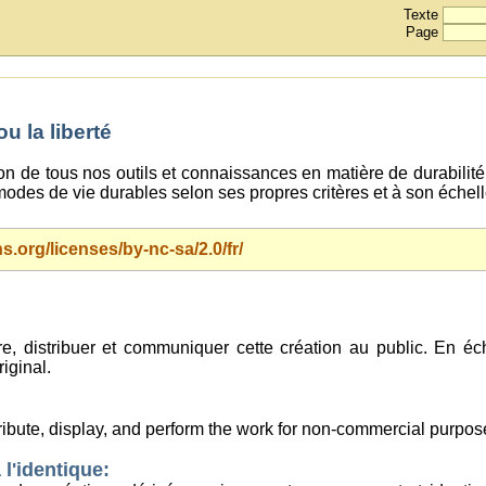
Texte
Page
 la liberté
ion de tous nos outils et connaissances en matière de durabilité 
odes de vie durables selon ses propres critères et à son échel
.org/licenses/by-nc-sa/2.0/fr/
uire, distribuer et communiquer cette création au public. En 
riginal.
tribute, display, and perform the work for non-commercial purpos
 l'identique: