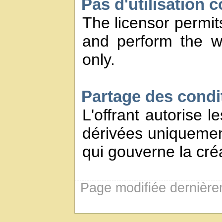
Pas d'utilisation 
The licensor permits
and perform the w
only.
Partage des conditi
L'offrant autorise l
dérivées uniquement
qui gouverne la créa
Page modifiée dernière