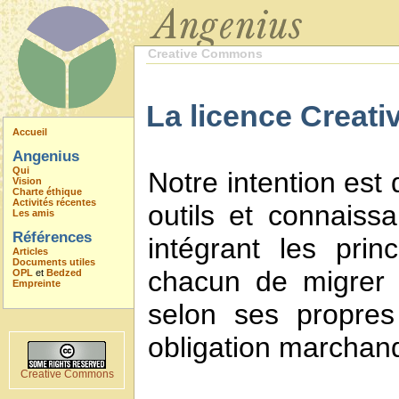
Creative Commons
La licence Creati
Accueil
Angenius
Qui
Notre intention est
Vision
Charte éthique
Activités récentes
outils et connaiss
Les amis
Références
intégrant les prin
Articles
Documents utiles
chacun de migrer 
OPL
et
Bedzed
Empreinte
selon ses propres
obligation marchan
Creative Commons