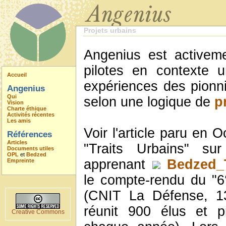
Projets urbains
Angenius est activem
pilotes en contexte 
Accueil
expériences des pionn
Angenius
Qui
selon une logique de
p
Vision
Charte éthique
Activités récentes
Les amis
Voir l'article paru en
Références
Articles
"Traits Urbains" s
Documents utiles
OPL
et
Bedzed
apprenant
Bedzed_T
Empreinte
le compte-rendu du "6
(CNIT La Défense, 1
réunit 900 élus et p
Creative Commons