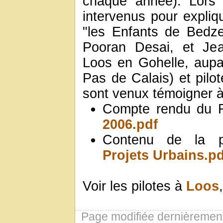
chaque année). Lors
intervenus pour expliq
"les Enfants de Bedz
Pooran Desai, et Jea
Loos en Gohelle, aup
Pas de Calais) et pilo
sont venux témoigner à
Compte rendu du
2006.pdf
Contenu de la p
Projets Urbains.pd
Voir les pilotes à
Loos
Page modifiée dernièrement