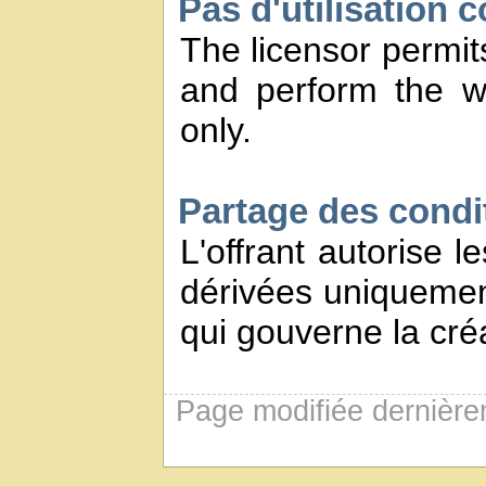
Pas d'utilisation 
The licensor permits
and perform the w
only.
Partage des conditi
L'offrant autorise l
dérivées uniquement
qui gouverne la créa
Page modifiée dernière