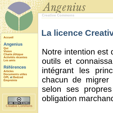
Creative Commons
La licence Creati
Accueil
Angenius
Qui
Notre intention est
Vision
Charte éthique
Activités récentes
outils et connaiss
Les amis
Références
intégrant les prin
Articles
Documents utiles
chacun de migrer 
OPL
et
Bedzed
Empreinte
selon ses propres
obligation marchan
Creative Commons